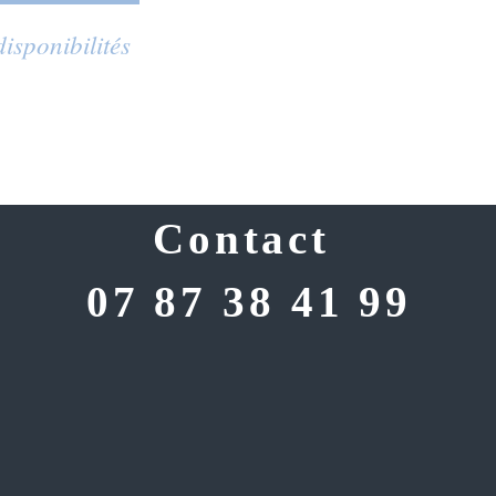
disponibilités
A propos de la cabane...
Con
ez Antho & An
Contact
07 87 38 41 99