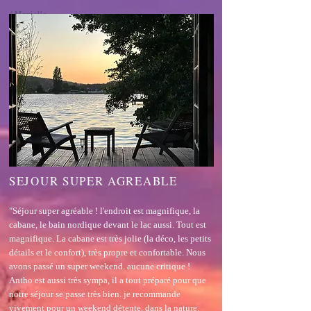
/ Marielle
SEJOUR SUPER AGREABLE
"Séjour super agréable ! l'endroit est magnifique, la
cabane, le bain nordique devant le lac aussi. Tout est
magnifique. La cabane est très jolie (la déco, les petits
détails et le confort), très propre et confortable. Nous
avons passé un super weekend. aucune critique !
Antho est aussi très sympa, il a tout préparé pour que
notre séjour se passe très bien. je recommande
vivement pour un weekend détente, dans la nature.