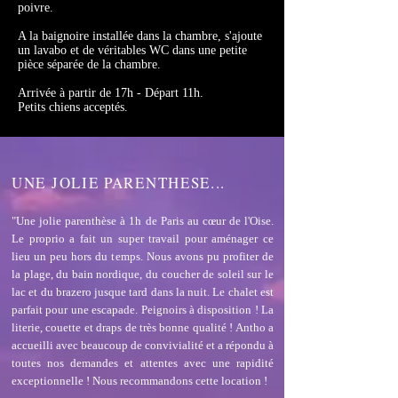
poivre.
A la baignoire installée dans la chambre, s'ajoute
un lavabo et de véritables WC dans une petite
pièce séparée de la chambre.
Arrivée à partir de 17h - Départ 11h.
Petits chiens acceptés.
UNE
JOLIE PARENTHESE...
"Une jolie parenthèse à 1h de Paris au cœur de l'Oise.
Le proprio a fait un super travail pour aménager ce
lieu un peu hors du temps. Nous avons pu profiter de
la plage, du bain nordique, du coucher de soleil sur le
lac et du brazero jusque tard dans la nuit. Le chalet est
parfait pour une escapade. Peignoirs à disposition ! La
literie, couette et draps de très bonne qualité ! Antho a
accueilli avec beaucoup de convivialité et a répondu à
toutes nos demandes et attentes avec une rapidité
exceptionnelle ! Nous recommandons cette location !