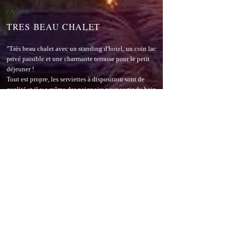
/ Angèle
TRES BEAU CHALET
"Très beau chalet avec un standing d'hotel, un coin lac
privé paisible et une charmante terrasse pour le petit
déjeuner !
Tout est propre, les serviettes à disposition sont de
qualité et il y a même des peignoirs pour sortir du bain
nordique.
Antho est fort sympathique et nous a donné de bons
conseils pour les visites à faire dans le coin, je
recommande vivement."
/
Brieuc
MERVEILLEUSE CABANE DE
PECHEUR...
"Merveilleuse cabane de pêcheur complètement
réaménagée pour en faire un lieu parfait pour une
soirée à deux ! Coucher de soleil sur l'étang, bain